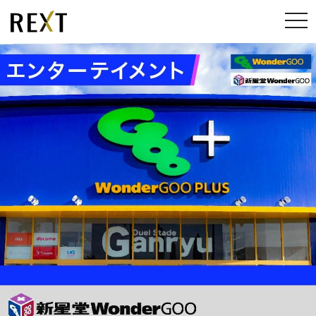
メ
ニ
ュ
ー
開
閉